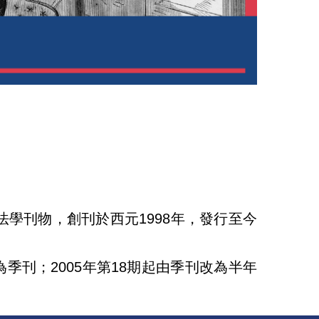
學刊物，創刊於西元1998年，發行至今
為季刊；2005年第18期起由季刊改為半年