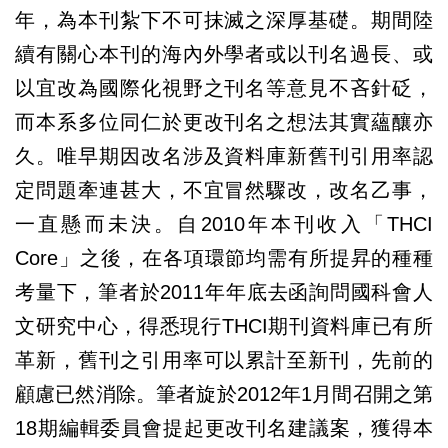
年，為本刊紮下不可抹滅之深厚基礎。期間陸
續有關心本刊的海內外學者或以刊名過長、或
以宜改為國際化視野之刊名等意見不吝針砭，
而本系多位同仁於更改刊名之想法其實蘊釀亦
久。唯早期因改名涉及資料庫新舊刊引用率認
定問題牽連甚大，不宜冒然驟改，改名乙事，
一直懸而未決。自2010年本刊收入「THCI
Core」之後，在各項環節均需有所提昇的種種
考量下，筆者於2011年年底去函詢問國科會人
文研究中心，得悉現行THCI期刊資料庫已有所
革新，舊刊之引用率可以累計至新刊，先前的
顧慮已然消除。筆者旋於2012年1月間召開之第
18期編輯委員會提起更改刊名建議案，獲得本